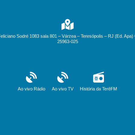
Feliciano Sodré 1083 sala 801 – Várzea – Teresópolis – RJ (Ed. Apa)
25963-025
Ao vivo Rádio
Ao vivo TV
História da TerêFM