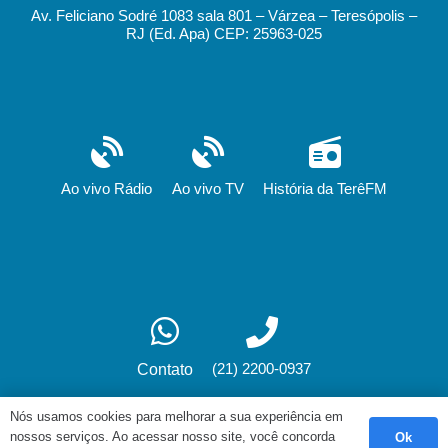
Av. Feliciano Sodré 1083 sala 801 – Várzea – Teresópolis –
RJ (Ed. Apa) CEP: 25963-025
Ao vivo Rádio
Ao vivo TV
História da TerêFM
(21) 2200-0937
Contato
Nós usamos cookies para melhorar a sua experiência em
nossos serviços. Ao acessar nosso site, você concorda
Ok
Desenvolvimento: fox.art.br