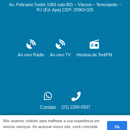
Av. Feliciano Sodré 1083 sala 801 – Várzea – Teresópolis –
RJ (Ed. Apa) CEP: 25963-025
Ao vivo Rádio
Ao vivo TV
História da TerêFM
(21) 2200-0937
Contato
Nós usamos cookies para melhorar a sua experiência em
nossos serviços. Ao acessar nosso site, você concorda
Ok
Desenvolvimento: fox.art.br