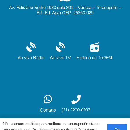
Av. Feliciano Sodré 1083 sala 801 – Várzea – Teresópolis –
RJ (Ed. Apa) CEP: 25963-025
Ao vivo Rádio
Ao vivo TV
História da TerêFM
(21) 2200-0937
Contato
Nós usamos cookies para melhorar a sua experiência em
nossos serviços. Ao acessar nosso site, você concorda
Ok