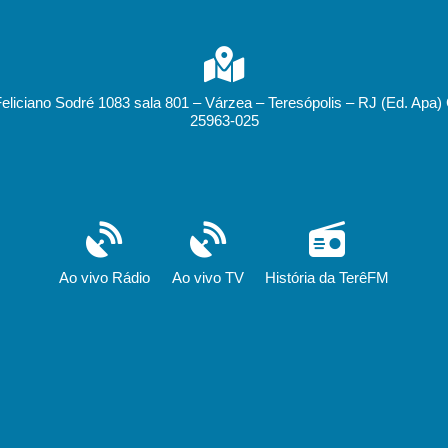
Feliciano Sodré 1083 sala 801 – Várzea – Teresópolis – RJ (Ed. Apa)
25963-025
Ao vivo Rádio
Ao vivo TV
História da TerêFM