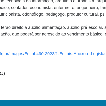
e tecnologia da informação, arquiteto e urbanista, arquivi
médico, contador, economista, enfermeiro, engenheiro, fa
utricionista, odontólogo, pedagogo, produtor cultural, ps
erão direito a auxílio-alimentação, auxílio-pré-escolar, 
ficação, que poderá ser acrescido ao vencimento básico,
ufrj.br/images/Edital-490-2023/1-Editais-Anexo-e-Legis
RJ)