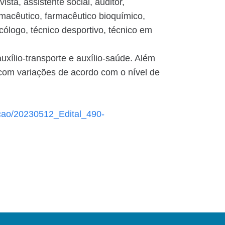
sta, assistente social, auditor,
rmacêutico, farmacêutico bioquímico,
icólogo, técnico desportivo, técnico em
auxílio-transporte e auxílio-saúde. Além
 com variações de acordo com o nível de
lacao/20230512_Edital_490-