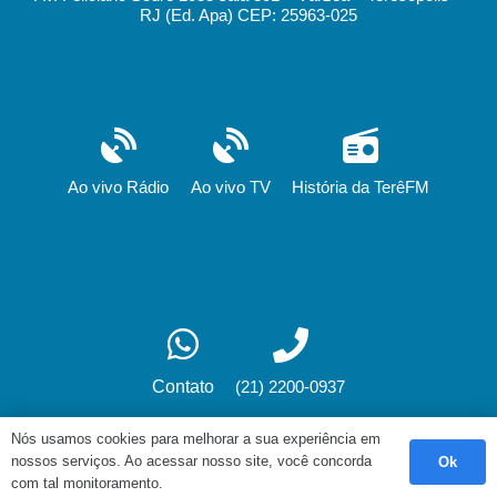
RJ (Ed. Apa) CEP: 25963-025
Ao vivo Rádio
Ao vivo TV
História da TerêFM
(21) 2200-0937
Contato
Nós usamos cookies para melhorar a sua experiência em
nossos serviços. Ao acessar nosso site, você concorda
Ok
Desenvolvimento: fox.art.br
com tal monitoramento.