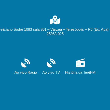
Feliciano Sodré 1083 sala 801 – Várzea – Teresópolis – RJ (Ed. Apa)
25963-025
Ao vivo Rádio
Ao vivo TV
História da TerêFM