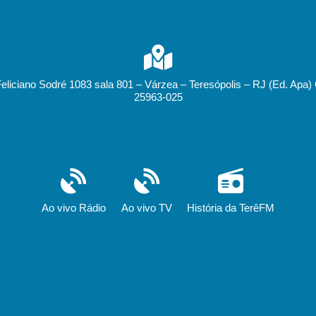
Feliciano Sodré 1083 sala 801 – Várzea – Teresópolis – RJ (Ed. Apa)
25963-025
Ao vivo Rádio
Ao vivo TV
História da TerêFM