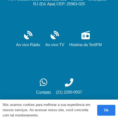
RJ (Ed. Apa) CEP: 25963-025
Ao vivo Rádio
Ao vivo TV
História da TerêFM
(21) 2200-0937
Contato
Nós usamos cookies para melhorar a sua experiência em
nossos serviços. Ao acessar nosso site, você concorda
Ok
Desenvolvimento: fox.art.br
com tal monitoramento.