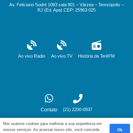
Av. Feliciano Sodré 1083 sala 801 – Várzea – Teresópolis –
RJ (Ed. Apa) CEP: 25963-025
Ao vivo Rádio
Ao vivo TV
História da TerêFM
(21) 2200-0937
Contato
Nós usamos cookies para melhorar a sua experiência em
nossos serviços. Ao acessar nosso site, você concorda
Ok
Desenvolvimento: fox.art.br