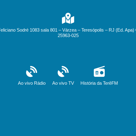
Feliciano Sodré 1083 sala 801 – Várzea – Teresópolis – RJ (Ed. Apa)
25963-025
Ao vivo Rádio
Ao vivo TV
História da TerêFM