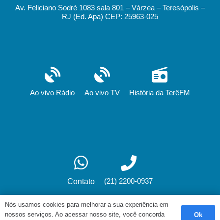
Av. Feliciano Sodré 1083 sala 801 – Várzea – Teresópolis –
RJ (Ed. Apa) CEP: 25963-025
Ao vivo Rádio
Ao vivo TV
História da TerêFM
(21) 2200-0937
Contato
Nós usamos cookies para melhorar a sua experiência em
nossos serviços. Ao acessar nosso site, você concorda
Ok
Desenvolvimento: fox.art.br