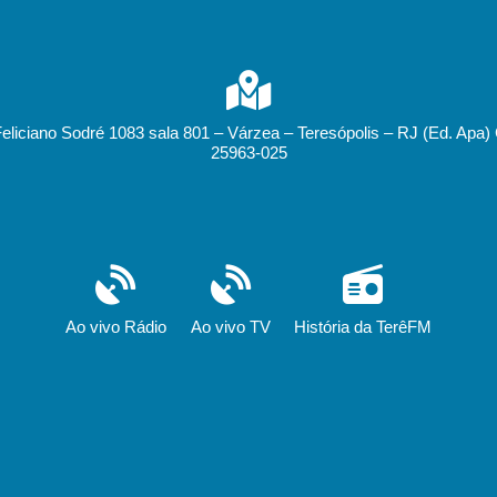
Feliciano Sodré 1083 sala 801 – Várzea – Teresópolis – RJ (Ed. Apa)
25963-025
Ao vivo Rádio
Ao vivo TV
História da TerêFM