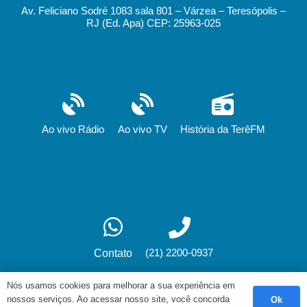
Av. Feliciano Sodré 1083 sala 801 – Várzea – Teresópolis –
RJ (Ed. Apa) CEP: 25963-025
Ao vivo Rádio
Ao vivo TV
História da TerêFM
(21) 2200-0937
Contato
Nós usamos cookies para melhorar a sua experiência em
nossos serviços. Ao acessar nosso site, você concorda
Ok
Desenvolvimento: fox.art.br