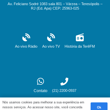
Av. Feliciano Sodré 1083 sala 801 – Várzea – Teresópolis –
RJ (Ed. Apa) CEP: 25963-025
Ao vivo Rádio
Ao vivo TV
História da TerêFM
(21) 2200-0937
Contato
Nós usamos cookies para melhorar a sua experiência em
nossos serviços. Ao acessar nosso site, você concorda
Ok
Desenvolvimento: fox.art.br