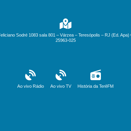
Feliciano Sodré 1083 sala 801 – Várzea – Teresópolis – RJ (Ed. Apa)
25963-025
Ao vivo Rádio
Ao vivo TV
História da TerêFM