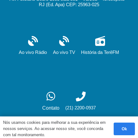
RJ (Ed. Apa) CEP: 25963-025
Ao vivo Rádio
Ao vivo TV
História da TerêFM
(21) 2200-0937
Contato
Nós usamos cookies para melhorar a sua experiência em
nossos serviços. Ao acessar nosso site, você concorda
Ok
Desenvolvimento: fox.art.br
com tal monitoramento.