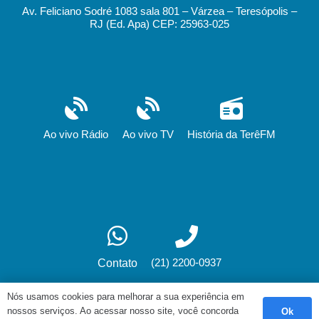
Av. Feliciano Sodré 1083 sala 801 – Várzea – Teresópolis –
RJ (Ed. Apa) CEP: 25963-025
Ao vivo Rádio
Ao vivo TV
História da TerêFM
(21) 2200-0937
Contato
Nós usamos cookies para melhorar a sua experiência em
nossos serviços. Ao acessar nosso site, você concorda
Ok
Desenvolvimento: fox.art.br