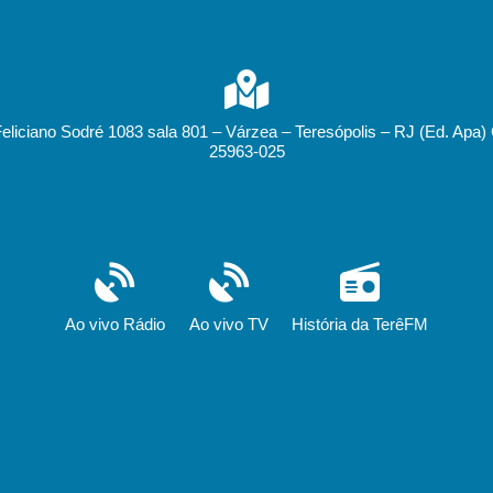
Feliciano Sodré 1083 sala 801 – Várzea – Teresópolis – RJ (Ed. Apa)
25963-025
Ao vivo Rádio
Ao vivo TV
História da TerêFM