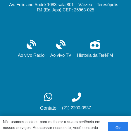
Av. Feliciano Sodré 1083 sala 801 – Várzea – Teresópolis –
RJ (Ed. Apa) CEP: 25963-025
Ao vivo Rádio
Ao vivo TV
História da TerêFM
(21) 2200-0937
Contato
Nós usamos cookies para melhorar a sua experiência em
nossos serviços. Ao acessar nosso site, você concorda
Ok
Desenvolvimento: fox.art.br