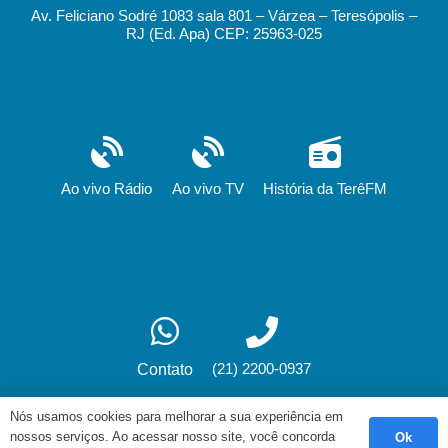
Av. Feliciano Sodré 1083 sala 801 – Várzea – Teresópolis –
RJ (Ed. Apa) CEP: 25963-025
Ao vivo Rádio
Ao vivo TV
História da TerêFM
(21) 2200-0937
Contato
Nós usamos cookies para melhorar a sua experiência em
nossos serviços. Ao acessar nosso site, você concorda
Ok
Desenvolvimento: fox.art.br