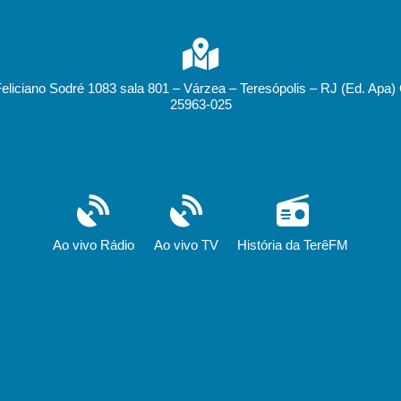
Feliciano Sodré 1083 sala 801 – Várzea – Teresópolis – RJ (Ed. Apa)
25963-025
Ao vivo Rádio
Ao vivo TV
História da TerêFM