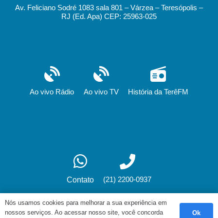
Av. Feliciano Sodré 1083 sala 801 – Várzea – Teresópolis –
RJ (Ed. Apa) CEP: 25963-025
Ao vivo Rádio
Ao vivo TV
História da TerêFM
(21) 2200-0937
Contato
Nós usamos cookies para melhorar a sua experiência em
nossos serviços. Ao acessar nosso site, você concorda
Ok
Desenvolvimento: fox.art.br