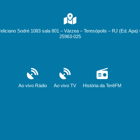
Feliciano Sodré 1083 sala 801 – Várzea – Teresópolis – RJ (Ed. Apa)
25963-025
Ao vivo Rádio
Ao vivo TV
História da TerêFM