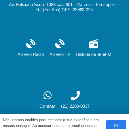
Av. Feliciano Sodré 1083 sala 801 – Várzea – Teresópolis –
RJ (Ed. Apa) CEP: 25963-025
Ao vivo Rádio
Ao vivo TV
História da TerêFM
(21) 2200-0937
Contato
Nós usamos cookies para melhorar a sua experiência em
nossos serviços. Ao acessar nosso site, você concorda
Ok
Desenvolvimento: fox.art.br