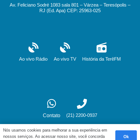
Av. Feliciano Sodré 1083 sala 801 – Várzea – Teresópolis –
RJ (Ed. Apa) CEP: 25963-025
Ao vivo Rádio
Ao vivo TV
História da TerêFM
(21) 2200-0937
Contato
Nós usamos cookies para melhorar a sua experiência em
nossos serviços. Ao acessar nosso site, você concorda
Ok
Desenvolvimento: fox.art.br