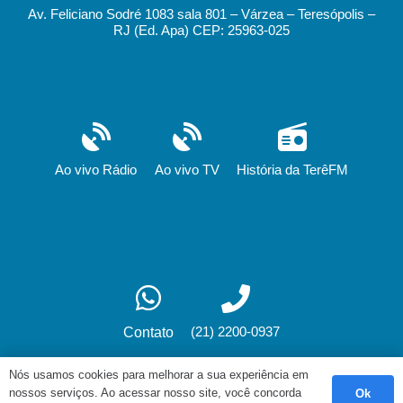
Av. Feliciano Sodré 1083 sala 801 – Várzea – Teresópolis –
RJ (Ed. Apa) CEP: 25963-025
Ao vivo Rádio
Ao vivo TV
História da TerêFM
(21) 2200-0937
Contato
Nós usamos cookies para melhorar a sua experiência em
nossos serviços. Ao acessar nosso site, você concorda
Ok
Desenvolvimento: fox.art.br