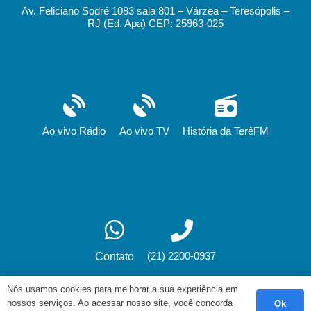
Av. Feliciano Sodré 1083 sala 801 – Várzea – Teresópolis –
RJ (Ed. Apa) CEP: 25963-025
Ao vivo Rádio
Ao vivo TV
História da TerêFM
(21) 2200-0937
Contato
Nós usamos cookies para melhorar a sua experiência em
nossos serviços. Ao acessar nosso site, você concorda
Ok
Desenvolvimento: fox.art.br