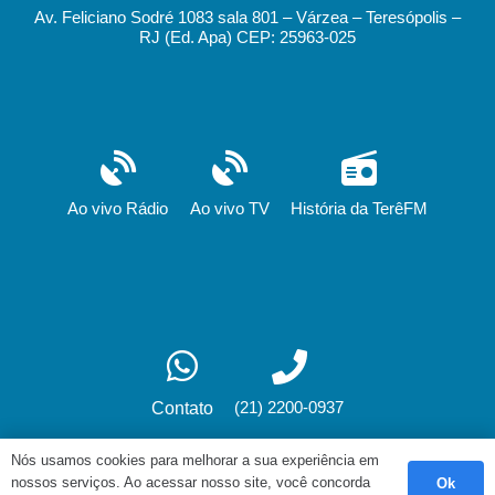
Av. Feliciano Sodré 1083 sala 801 – Várzea – Teresópolis –
RJ (Ed. Apa) CEP: 25963-025
Ao vivo Rádio
Ao vivo TV
História da TerêFM
(21) 2200-0937
Contato
Nós usamos cookies para melhorar a sua experiência em
nossos serviços. Ao acessar nosso site, você concorda
Ok
Desenvolvimento: fox.art.br