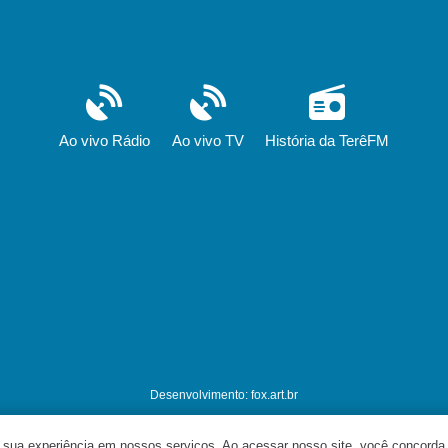
Ao vivo Rádio
Ao vivo TV
História da TerêFM
Desenvolvimento: fox.art.br
sua experiência em nossos serviços. Ao acessar nosso site, você concorda