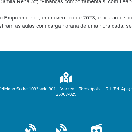
 Camila Renaux”; “Finanças comportamentais, com Leand
o Empreendedor, em novembro de 2023, e ficarão disponí
stiram as aulas com carga horária de uma hora cada, s
Feliciano Sodré 1083 sala 801 – Várzea – Teresópolis – RJ (Ed. Apa)
25963-025