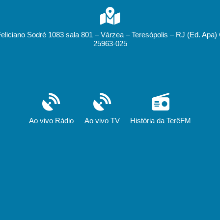
Feliciano Sodré 1083 sala 801 – Várzea – Teresópolis – RJ (Ed. Apa)
25963-025
Ao vivo Rádio
Ao vivo TV
História da TerêFM