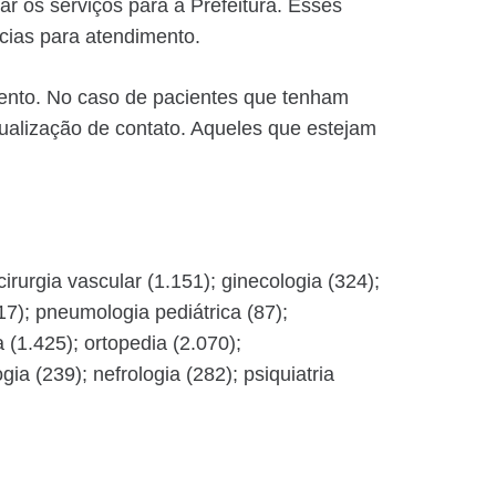
r os serviços para a Prefeitura. Esses
ncias para atendimento.
mento. No caso de pacientes que tenham
tualização de contato. Aqueles que estejam
irurgia vascular (1.151); ginecologia (324);
717); pneumologia pediátrica (87);
a (1.425); ortopedia (2.070);
ia (239); nefrologia (282); psiquiatria