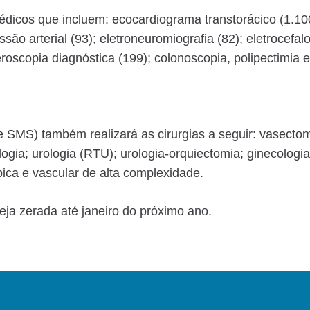
cos que incluem: ecocardiograma transtorácico (1.100)
essão arterial (93); eletroneuromiografia (82); eletroc
eroscopia diagnóstica (199); colonoscopia, polipectimia e
 SMS) também realizará as cirurgias a seguir: vasectomi
ologia; urologia (RTU); urologia-orquiectomia; ginecologi
ca e vascular de alta complexidade.
seja zerada até janeiro do próximo ano.