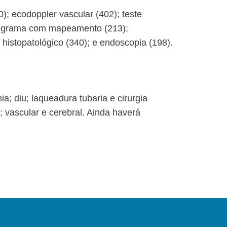
; ecodoppler vascular (402); teste
efalograma com mapeamento (213);
 histopatológico (340); e endoscopia (198).
a; diu; laqueadura tubaria e cirurgia
a; vascular e cerebral. Ainda haverá