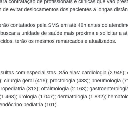
contratação de profissionais e clínicas que vão presta
m de evitar deslocamentos dos pacientes a longas distâ
 serão contatados pela SMS em até 48h antes do atendi
buscar a unidade de saúde mais próxima e solicitar a a
ncidos, terão os mesmos remarcados e atualizados.
ultas com especialistas. São elas: cardiologia (2.945); c
); cirurgia geral (416); proctologia (433); pneumologia (
ropediatria (313); oftalmologia (2.163); gastroenterologi
(1.468); urologia (1.047); dermatologia (1.832); hematolog
endócrino pediatria (101).