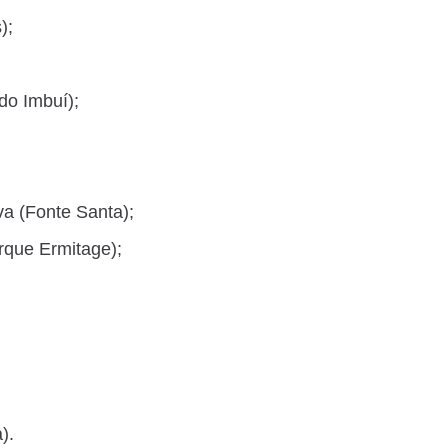
);
do Imbuí);
va (Fonte Santa);
rque Ermitage);
).