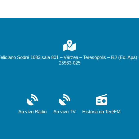
Feliciano Sodré 1083 sala 801 – Várzea – Teresópolis – RJ (Ed. Apa)
25963-025
Ao vivo Rádio
Ao vivo TV
História da TerêFM