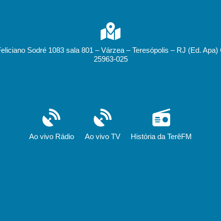
Feliciano Sodré 1083 sala 801 – Várzea – Teresópolis – RJ (Ed. Apa)
25963-025
Ao vivo Rádio
Ao vivo TV
História da TerêFM