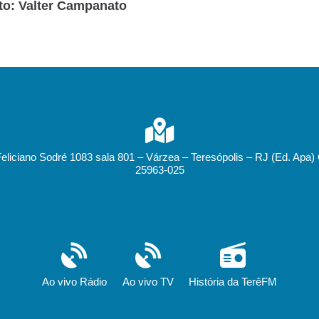
to: Valter Campanato
Feliciano Sodré 1083 sala 801 – Várzea – Teresópolis – RJ (Ed. Apa)
25963-025
Ao vivo Rádio
Ao vivo TV
História da TerêFM