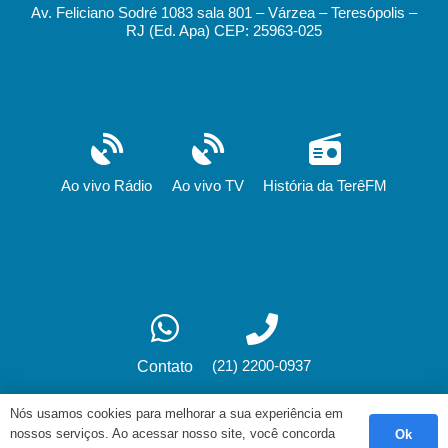
Av. Feliciano Sodré 1083 sala 801 – Várzea – Teresópolis –
RJ (Ed. Apa) CEP: 25963-025
Ao vivo Rádio
Ao vivo TV
História da TerêFM
(21) 2200-0937
Contato
Nós usamos cookies para melhorar a sua experiência em
nossos serviços. Ao acessar nosso site, você concorda
Ok
Desenvolvimento: fox.art.br