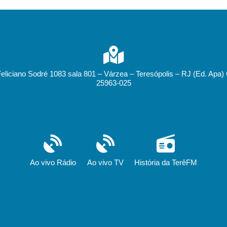
Feliciano Sodré 1083 sala 801 – Várzea – Teresópolis – RJ (Ed. Apa)
25963-025
Ao vivo Rádio
Ao vivo TV
História da TerêFM